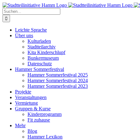
Zum
Inhalt
Suche
springen
nach:
Leichte Sprache
Über uns
Kulturladen
Stadtteilarchiv
Kita Kinderschlupf
Bunkermuseum
Datenschutz
Hammer Sommerfestival
Hammer Sommerfestival 2025
Hammer Sommerfestival 2024
Hammer Sommerfestival 2023
Projekte
Veranstaltungen
Vermietung
Gruppen & Kurse
Kinderprogramm
Fit zuhause
Mehr
Blog
Hammer Lexikon