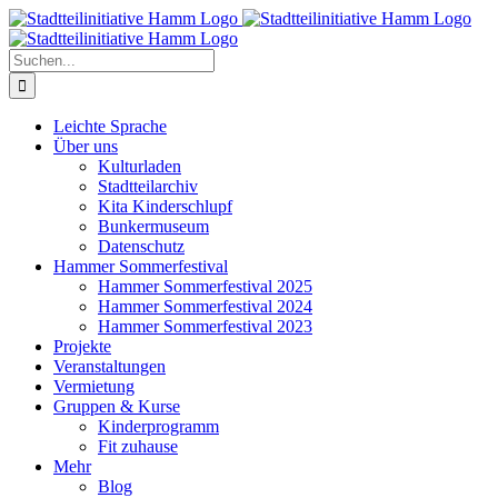
Zum
Inhalt
springen
Suche
nach:
Leichte Sprache
Über uns
Kulturladen
Stadtteilarchiv
Kita Kinderschlupf
Bunkermuseum
Datenschutz
Hammer Sommerfestival
Hammer Sommerfestival 2025
Hammer Sommerfestival 2024
Hammer Sommerfestival 2023
Projekte
Veranstaltungen
Vermietung
Gruppen & Kurse
Kinderprogramm
Fit zuhause
Mehr
Blog