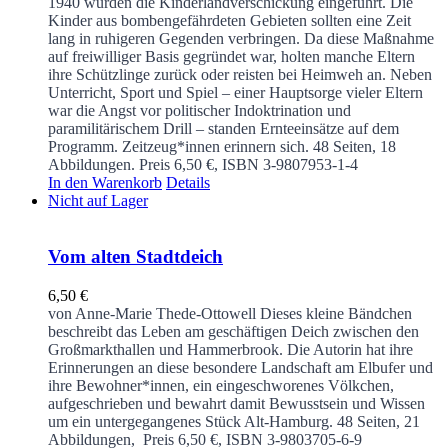
1940 wurden die Kinderlandverschickung eingeführt. Die
Kinder aus bombengefährdeten Gebieten sollten eine Zeit
lang in ruhigeren Gegenden verbringen. Da diese Maßnahme
auf freiwilliger Basis gegründet war, holten manche Eltern
ihre Schützlinge zurück oder reisten bei Heimweh an. Neben
Unterricht, Sport und Spiel – einer Hauptsorge vieler Eltern
war die Angst vor politischer Indoktrination und
paramilitärischem Drill – standen Ernteeinsätze auf dem
Programm. Zeitzeug*innen erinnern sich.
48 Seiten, 18
Abbildungen. Preis 6,50 €, ISBN 3-9807953-1-4
In den Warenkorb
Details
Nicht auf Lager
Vom alten Stadtdeich
6,50
€
von Anne-Marie Thede-Ottowell
Dieses kleine Bändchen
beschreibt das Leben am geschäftigen Deich zwischen den
Großmarkthallen und Hammerbrook. Die Autorin hat ihre
Erinnerungen an diese besondere Landschaft am Elbufer und
ihre Bewohner*innen, ein eingeschworenes Völkchen,
aufgeschrieben und bewahrt damit Bewusstsein und Wissen
um ein untergegangenes Stück Alt-Hamburg.
48 Seiten, 21
Abbildungen, Preis 6,50 €, ISBN 3-9803705-6-9