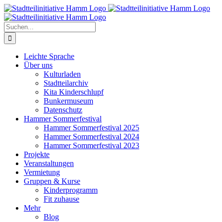
Zum
Inhalt
springen
Suche
nach:
Leichte Sprache
Über uns
Kulturladen
Stadtteilarchiv
Kita Kinderschlupf
Bunkermuseum
Datenschutz
Hammer Sommerfestival
Hammer Sommerfestival 2025
Hammer Sommerfestival 2024
Hammer Sommerfestival 2023
Projekte
Veranstaltungen
Vermietung
Gruppen & Kurse
Kinderprogramm
Fit zuhause
Mehr
Blog