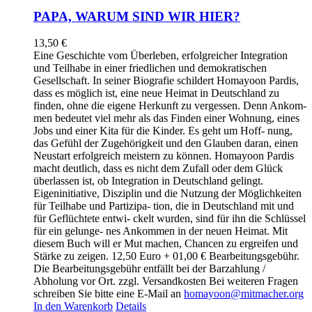
PAPA, WARUM SIND WIR HIER?
13,50
€
Eine Geschichte vom Überleben, erfolgreicher Integration
und Teilhabe in einer friedlichen und demokratischen
Gesellschaft. In seiner Biografie schildert Homayoon Pardis,
dass es möglich ist, eine neue Heimat in Deutschland zu
finden, ohne die eigene Herkunft zu vergessen. Denn Ankom-
men bedeutet viel mehr als das Finden einer Wohnung, eines
Jobs und einer Kita für die Kinder. Es geht um Hoff- nung,
das Gefühl der Zugehörigkeit und den Glauben daran, einen
Neustart erfolgreich meistern zu können. Homayoon Pardis
macht deutlich, dass es nicht dem Zufall oder dem Glück
überlassen ist, ob Integration in Deutschland gelingt.
Eigeninitiative, Disziplin und die Nutzung der Möglichkeiten
für Teilhabe und Partizipa- tion, die in Deutschland mit und
für Geflüchtete entwi- ckelt wurden, sind für ihn die Schlüssel
für ein gelunge- nes Ankommen in der neuen Heimat. Mit
diesem Buch will er Mut machen, Chancen zu ergreifen und
Stärke zu zeigen. 12,50 Euro + 01,00 € Bearbeitungsgebühr.
Die Bearbeitungsgebühr entfällt bei der Barzahlung /
Abholung vor Ort. zzgl. Versandkosten Bei weiteren Fragen
schreiben Sie bitte eine E-Mail an
homayoon@mitmacher.org
In den Warenkorb
Details