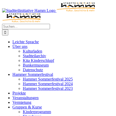
Zum
Inhalt
springen
Suche
nach:
Leichte Sprache
Über uns
Kulturladen
Stadtteilarchiv
Kita Kinderschlupf
Bunkermuseum
Datenschutz
Hammer Sommerfestival
Hammer Sommerfestival 2025
Hammer Sommerfestival 2024
Hammer Sommerfestival 2023
Projekte
Veranstaltungen
Vermietung
Gruppen & Kurse
Kinderprogramm