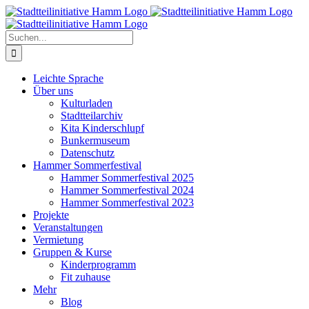
Zum
Inhalt
springen
Suche
nach:
Leichte Sprache
Über uns
Kulturladen
Stadtteilarchiv
Kita Kinderschlupf
Bunkermuseum
Datenschutz
Hammer Sommerfestival
Hammer Sommerfestival 2025
Hammer Sommerfestival 2024
Hammer Sommerfestival 2023
Projekte
Veranstaltungen
Vermietung
Gruppen & Kurse
Kinderprogramm
Fit zuhause
Mehr
Blog