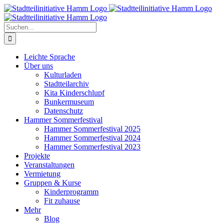
Zum
Inhalt
springen
Suche
nach:
Leichte Sprache
Über uns
Kulturladen
Stadtteilarchiv
Kita Kinderschlupf
Bunkermuseum
Datenschutz
Hammer Sommerfestival
Hammer Sommerfestival 2025
Hammer Sommerfestival 2024
Hammer Sommerfestival 2023
Projekte
Veranstaltungen
Vermietung
Gruppen & Kurse
Kinderprogramm
Fit zuhause
Mehr
Blog