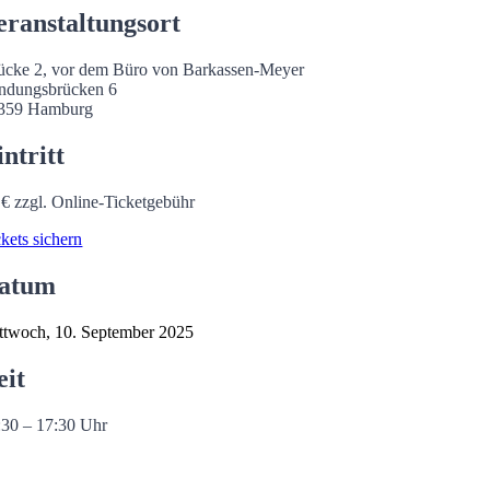
eranstaltungsort
ücke 2, vor dem Büro von Barkassen-Meyer
ndungsbrücken 6
359 Hamburg
intritt
 € zzgl. Online-Ticketgebühr
ckets sichern
atum
ttwoch, 10. September 2025
eit
:30 – 17:30 Uhr