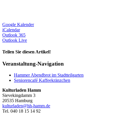
Google Kalender
iCalendar
Outlook 365
Outlook Live
Teilen Sie diesen Artikel!
Facebook
X
Reddit
LinkedIn
WhatsApp
Telegram
Tumblr
Pinterest
Vk
Xing
E-
Veranstaltung-Navigation
Mail
Hammer Abendbrot im Stadtteilgarten
Seniorencafé Kaffeekränzchen
Kulturladen Hamm
Sievekingdamm 3
20535 Hamburg
kulturladen@hh-hamm.de
Tel. 040 18 15 14 92