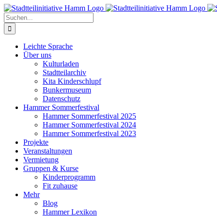
Zum
Inhalt
Suche
springen
nach:
Leichte Sprache
Über uns
Kulturladen
Stadtteilarchiv
Kita Kinderschlupf
Bunkermuseum
Datenschutz
Hammer Sommerfestival
Hammer Sommerfestival 2025
Hammer Sommerfestival 2024
Hammer Sommerfestival 2023
Projekte
Veranstaltungen
Vermietung
Gruppen & Kurse
Kinderprogramm
Fit zuhause
Mehr
Blog
Hammer Lexikon