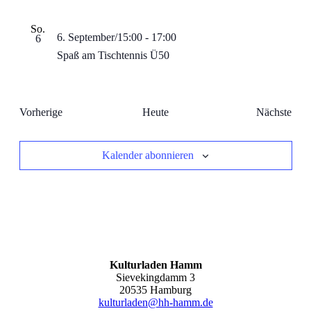
So.
6. September/15:00
-
17:00
6
Spaß am Tischtennis Ü50
Veranstaltungen
Vera
Vorherige
Heute
Nächste
Kalender abonnieren
Kulturladen Hamm
Sievekingdamm 3
20535 Hamburg
kulturladen@hh-hamm.de