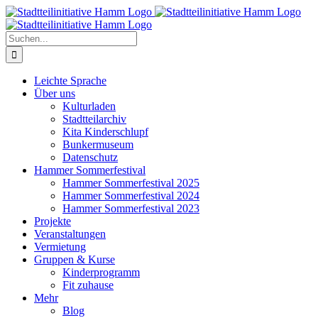
Zum
Inhalt
springen
Suche
nach:
Leichte Sprache
Über uns
Kulturladen
Stadtteilarchiv
Kita Kinderschlupf
Bunkermuseum
Datenschutz
Hammer Sommerfestival
Hammer Sommerfestival 2025
Hammer Sommerfestival 2024
Hammer Sommerfestival 2023
Projekte
Veranstaltungen
Vermietung
Gruppen & Kurse
Kinderprogramm
Fit zuhause
Mehr
Blog