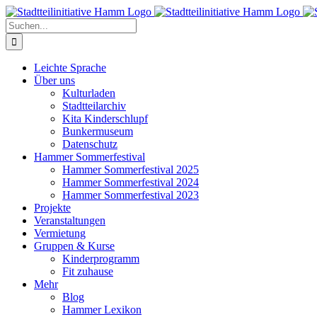
Zum
Inhalt
Suche
springen
nach:
Leichte Sprache
Über uns
Kulturladen
Stadtteilarchiv
Kita Kinderschlupf
Bunkermuseum
Datenschutz
Hammer Sommerfestival
Hammer Sommerfestival 2025
Hammer Sommerfestival 2024
Hammer Sommerfestival 2023
Projekte
Veranstaltungen
Vermietung
Gruppen & Kurse
Kinderprogramm
Fit zuhause
Mehr
Blog
Hammer Lexikon