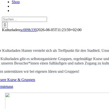
Shop
Suche
nach:
Kulturladen
w009b339
2026-08-05T11:23:59+02:00
ULTURLADEN
r Kulturladen Hamm versteht sich als Treffpunkt für den Stadtteil. Unse
 Kulturladen gibt es selbstorganisierte Gruppen, regelmäßige Kurse un
t unseren Besucher*innen einen fußläufigen und nahen Zugang zu kultu
rn unterstützen wir bei eigenen Ideen und Gruppen!
sere Kurse & Gruppen
rmietung