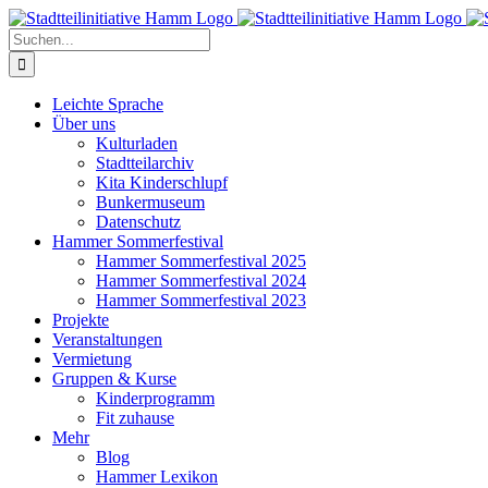
Zum
Inhalt
Suche
springen
nach:
Leichte Sprache
Über uns
Kulturladen
Stadtteilarchiv
Kita Kinderschlupf
Bunkermuseum
Datenschutz
Hammer Sommerfestival
Hammer Sommerfestival 2025
Hammer Sommerfestival 2024
Hammer Sommerfestival 2023
Projekte
Veranstaltungen
Vermietung
Gruppen & Kurse
Kinderprogramm
Fit zuhause
Mehr
Blog
Hammer Lexikon