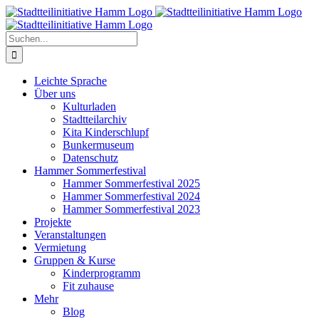
Zum
Inhalt
springen
Suche
nach:
Leichte Sprache
Über uns
Kulturladen
Stadtteilarchiv
Kita Kinderschlupf
Bunkermuseum
Datenschutz
Hammer Sommerfestival
Hammer Sommerfestival 2025
Hammer Sommerfestival 2024
Hammer Sommerfestival 2023
Projekte
Veranstaltungen
Vermietung
Gruppen & Kurse
Kinderprogramm
Fit zuhause
Mehr
Blog