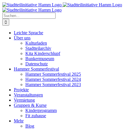
Zum
Inhalt
springen
Suche
nach:
Leichte Sprache
Über uns
Kulturladen
Stadtteilarchiv
Kita Kinderschlupf
Bunkermuseum
Datenschutz
Hammer Sommerfestival
Hammer Sommerfestival 2025
Hammer Sommerfestival 2024
Hammer Sommerfestival 2023
Projekte
Veranstaltungen
Vermietung
Gruppen & Kurse
Kinderprogramm
Fit zuhause
Mehr
Blog