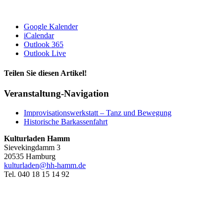
Google Kalender
iCalendar
Outlook 365
Outlook Live
Teilen Sie diesen Artikel!
Facebook
X
Reddit
LinkedIn
WhatsApp
Telegram
Tumblr
Pinterest
Vk
Xing
E-
Veranstaltung-Navigation
Mail
Improvisationswerkstatt – Tanz und Bewegung
Historische Barkassenfahrt
Kulturladen Hamm
Sievekingdamm 3
20535 Hamburg
kulturladen@hh-hamm.de
Tel. 040 18 15 14 92