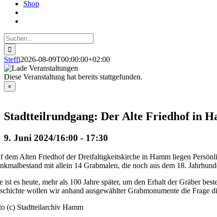
Shop
Suche
nach:
Steffi
2026-08-09T00:00:00+02:00
Diese Veranstaltung hat bereits stattgefunden.
×
Stadtteilrundgang: Der Alte Friedhof in 
9. Juni 2024/16:00
-
17:30
f dem Alten Friedhof der Dreifaltigkeitskirche in Hamm liegen Persönlic
nkmalbestand mit allein 14 Grabmalen, die noch aus dem 18. Jahrhunde
e ist es heute, mehr als 100 Jahre später, um den Erhalt der Gräber b
schichte wollen wir anhand ausgewählter Grabmonumente die Frage disk
to (c) Stadtteilarchiv Hamm