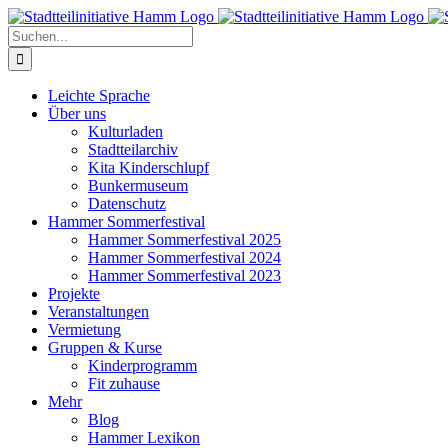
Zum
Inhalt
Suche
springen
nach:
Leichte Sprache
Über uns
Kulturladen
Stadtteilarchiv
Kita Kinderschlupf
Bunkermuseum
Datenschutz
Hammer Sommerfestival
Hammer Sommerfestival 2025
Hammer Sommerfestival 2024
Hammer Sommerfestival 2023
Projekte
Veranstaltungen
Vermietung
Gruppen & Kurse
Kinderprogramm
Fit zuhause
Mehr
Blog
Hammer Lexikon