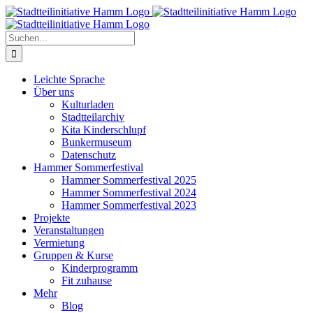
Zum
Inhalt
springen
Suche
nach:
Leichte Sprache
Über uns
Kulturladen
Stadtteilarchiv
Kita Kinderschlupf
Bunkermuseum
Datenschutz
Hammer Sommerfestival
Hammer Sommerfestival 2025
Hammer Sommerfestival 2024
Hammer Sommerfestival 2023
Projekte
Veranstaltungen
Vermietung
Gruppen & Kurse
Kinderprogramm
Fit zuhause
Mehr
Blog