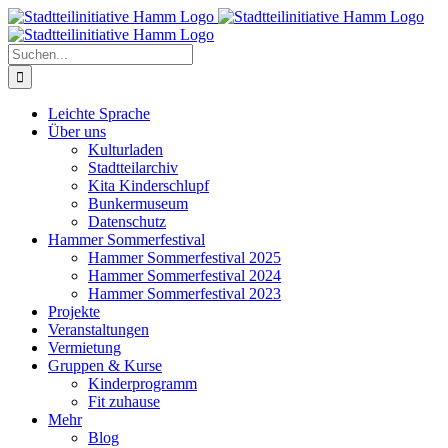
Zum
Inhalt
springen
Suche
nach:
Leichte Sprache
Über uns
Kulturladen
Stadtteilarchiv
Kita Kinderschlupf
Bunkermuseum
Datenschutz
Hammer Sommerfestival
Hammer Sommerfestival 2025
Hammer Sommerfestival 2024
Hammer Sommerfestival 2023
Projekte
Veranstaltungen
Vermietung
Gruppen & Kurse
Kinderprogramm
Fit zuhause
Mehr
Blog