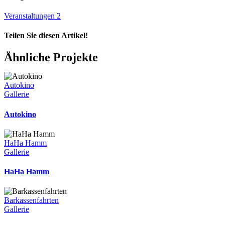
Veranstaltungen 2
Teilen Sie diesen Artikel!
Facebook
X
Reddit
LinkedIn
WhatsApp
Telegram
Tumblr
Pinterest
Vk
Xing
E-
Ähnliche Projekte
Mail
Autokino
Gallerie
Autokino
HaHa Hamm
Gallerie
HaHa Hamm
Barkassenfahrten
Gallerie