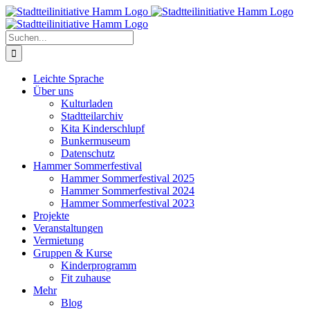
Zum
Inhalt
springen
Suche
nach:
Leichte Sprache
Über uns
Kulturladen
Stadtteilarchiv
Kita Kinderschlupf
Bunkermuseum
Datenschutz
Hammer Sommerfestival
Hammer Sommerfestival 2025
Hammer Sommerfestival 2024
Hammer Sommerfestival 2023
Projekte
Veranstaltungen
Vermietung
Gruppen & Kurse
Kinderprogramm
Fit zuhause
Mehr
Blog