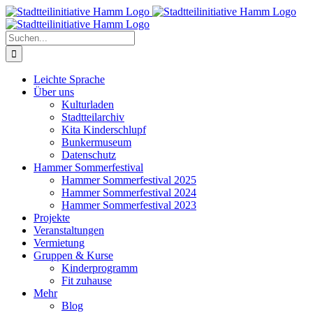
Zum
Inhalt
springen
Suche
nach:
Leichte Sprache
Über uns
Kulturladen
Stadtteilarchiv
Kita Kinderschlupf
Bunkermuseum
Datenschutz
Hammer Sommerfestival
Hammer Sommerfestival 2025
Hammer Sommerfestival 2024
Hammer Sommerfestival 2023
Projekte
Veranstaltungen
Vermietung
Gruppen & Kurse
Kinderprogramm
Fit zuhause
Mehr
Blog