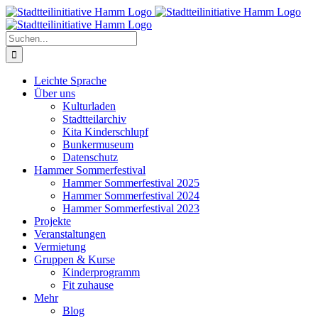
Zum
Inhalt
springen
Suche
nach:
Leichte Sprache
Über uns
Kulturladen
Stadtteilarchiv
Kita Kinderschlupf
Bunkermuseum
Datenschutz
Hammer Sommerfestival
Hammer Sommerfestival 2025
Hammer Sommerfestival 2024
Hammer Sommerfestival 2023
Projekte
Veranstaltungen
Vermietung
Gruppen & Kurse
Kinderprogramm
Fit zuhause
Mehr
Blog