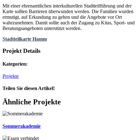
Mit einer ehrenamtlichen interkulturellen Stadtteilführung und der
Karte sollten Barrieren überwunden werden. Die Familien wurden
ermutigt, auf Erkundung zu gehen und die Angebote vor Ort
wahrzunehmen. Damit sollte auch der Zugang zu Kitas, Sport- und
Beratungsangeboten unterstützt werden.
Stadtteilkarte Hamm
Projekt Details
Kategorien:
Projekte
Teilen Sie diesen Artikel!
Facebook
X
Reddit
LinkedIn
WhatsApp
Telegram
Tumblr
Pinterest
Vk
Xing
E-
Ähnliche Projekte
Mail
Sommerakademie