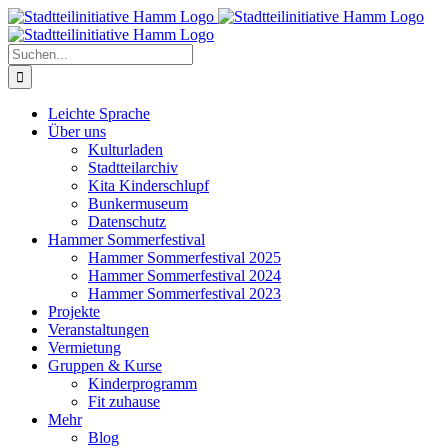
Zum
Inhalt
springen
Suche
nach:
Leichte Sprache
Über uns
Kulturladen
Stadtteilarchiv
Kita Kinderschlupf
Bunkermuseum
Datenschutz
Hammer Sommerfestival
Hammer Sommerfestival 2025
Hammer Sommerfestival 2024
Hammer Sommerfestival 2023
Projekte
Veranstaltungen
Vermietung
Gruppen & Kurse
Kinderprogramm
Fit zuhause
Mehr
Blog