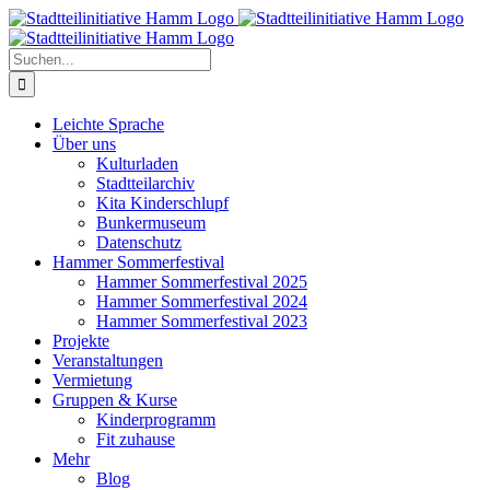
Zum
Inhalt
springen
Suche
nach:
Leichte Sprache
Über uns
Kulturladen
Stadtteilarchiv
Kita Kinderschlupf
Bunkermuseum
Datenschutz
Hammer Sommerfestival
Hammer Sommerfestival 2025
Hammer Sommerfestival 2024
Hammer Sommerfestival 2023
Projekte
Veranstaltungen
Vermietung
Gruppen & Kurse
Kinderprogramm
Fit zuhause
Mehr
Blog