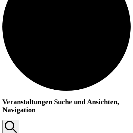
Veranstaltungen
Veranstaltungen Suche und Ansichten,
für
Navigation
20.
März
2025