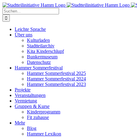
Zum
Inhalt
Suche
springen
nach:
Leichte Sprache
Über uns
Kulturladen
Stadtteilarchiv
Kita Kinderschlupf
Bunkermuseum
Datenschutz
Hammer Sommerfestival
Hammer Sommerfestival 2025
Hammer Sommerfestival 2024
Hammer Sommerfestival 2023
Projekte
Veranstaltungen
Vermietung
Gruppen & Kurse
Kinderprogramm
Fit zuhause
Mehr
Blog
Hammer Lexikon