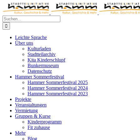
Zum
Inhalt
springen
Suche
nach:
Leichte Sprache
Über uns
Kulturladen
Stadtteilarchiv
Kita Kinderschlupf
Bunkermuseum
Datenschutz
Hammer Sommerfestival
Hammer Sommerfestival 2025
Hammer Sommerfestival 2024
Hammer Sommerfestival 2023
Projekte
Veranstaltungen
Vermietung
Gruppen & Kurse
Kinderprogramm
Fit zuhause
Mehr
Blog