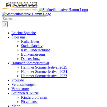
Zum
Inhalt
springen
Suche
nach:
Leichte Sprache
Über uns
Kulturladen
Stadtteilarchiv
Kita Kinderschlupf
Bunkermuseum
Datenschutz
Hammer Sommerfestival
Hammer Sommerfestival 2025
Hammer Sommerfestival 2024
Hammer Sommerfestival 2023
Projekte
Veranstaltungen
Vermietung
Gruppen & Kurse
Kinderprogramm
Fit zuhause
Mehr