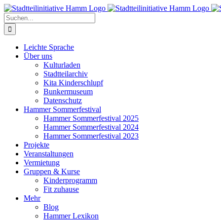
Zum
Inhalt
Suche
springen
nach:
Leichte Sprache
Über uns
Kulturladen
Stadtteilarchiv
Kita Kinderschlupf
Bunkermuseum
Datenschutz
Hammer Sommerfestival
Hammer Sommerfestival 2025
Hammer Sommerfestival 2024
Hammer Sommerfestival 2023
Projekte
Veranstaltungen
Vermietung
Gruppen & Kurse
Kinderprogramm
Fit zuhause
Mehr
Blog
Hammer Lexikon