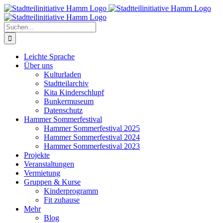
Zum
Inhalt
springen
Suche
nach:
Leichte Sprache
Über uns
Kulturladen
Stadtteilarchiv
Kita Kinderschlupf
Bunkermuseum
Datenschutz
Hammer Sommerfestival
Hammer Sommerfestival 2025
Hammer Sommerfestival 2024
Hammer Sommerfestival 2023
Projekte
Veranstaltungen
Vermietung
Gruppen & Kurse
Kinderprogramm
Fit zuhause
Mehr
Blog