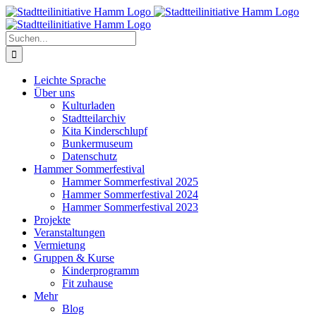
Zum
Inhalt
springen
Suche
nach:
Leichte Sprache
Über uns
Kulturladen
Stadtteilarchiv
Kita Kinderschlupf
Bunkermuseum
Datenschutz
Hammer Sommerfestival
Hammer Sommerfestival 2025
Hammer Sommerfestival 2024
Hammer Sommerfestival 2023
Projekte
Veranstaltungen
Vermietung
Gruppen & Kurse
Kinderprogramm
Fit zuhause
Mehr
Blog