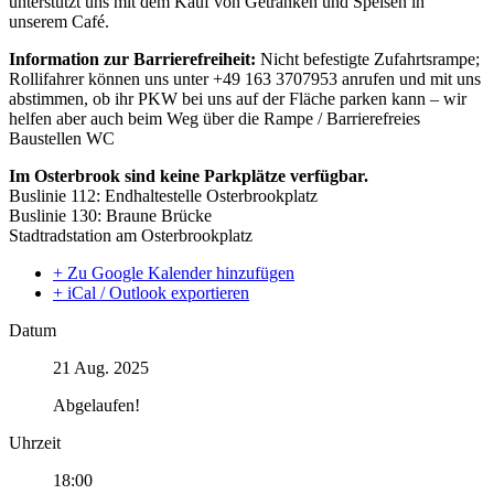
unterstützt uns mit dem Kauf von Getränken und Speisen in
unserem Café.
Information zur Barrierefreiheit:
Nicht befestigte Zufahrtsrampe;
Rollifahrer können uns unter +49 163 3707953 anrufen und mit uns
abstimmen, ob ihr PKW bei uns auf der Fläche parken kann – wir
helfen aber auch beim Weg über die Rampe / Barrierefreies
Baustellen WC
Im Osterbrook sind keine Parkplätze verfügbar.
Buslinie 112: Endhaltestelle Osterbrookplatz
Buslinie 130: Braune Brücke
Stadtradstation am Osterbrookplatz
+ Zu Google Kalender hinzufügen
+ iCal / Outlook exportieren
Datum
21 Aug. 2025
Abgelaufen!
Uhrzeit
18:00