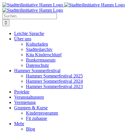
Zum
Inhalt
springen
Suche
nach:
Leichte Sprache
Über uns
Kulturladen
Stadtteilarchiv
Kita Kinderschlupf
Bunkermuseum
Datenschutz
Hammer Sommerfestival
Hammer Sommerfestival 2025
Hammer Sommerfestival 2024
Hammer Sommerfestival 2023
Projekte
Veranstaltungen
Vermietung
Gruppen & Kurse
Kinderprogramm
Fit zuhause
Mehr
Blog