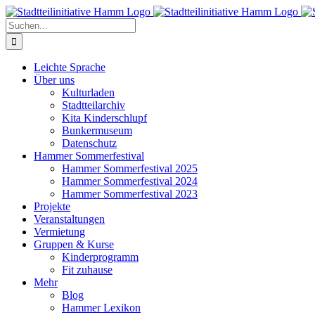
Zum
Inhalt
Suche
springen
nach:
Leichte Sprache
Über uns
Kulturladen
Stadtteilarchiv
Kita Kinderschlupf
Bunkermuseum
Datenschutz
Hammer Sommerfestival
Hammer Sommerfestival 2025
Hammer Sommerfestival 2024
Hammer Sommerfestival 2023
Projekte
Veranstaltungen
Vermietung
Gruppen & Kurse
Kinderprogramm
Fit zuhause
Mehr
Blog
Hammer Lexikon