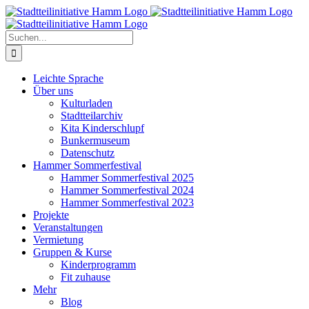
Zum
Inhalt
springen
Suche
nach:
Leichte Sprache
Über uns
Kulturladen
Stadtteilarchiv
Kita Kinderschlupf
Bunkermuseum
Datenschutz
Hammer Sommerfestival
Hammer Sommerfestival 2025
Hammer Sommerfestival 2024
Hammer Sommerfestival 2023
Projekte
Veranstaltungen
Vermietung
Gruppen & Kurse
Kinderprogramm
Fit zuhause
Mehr
Blog