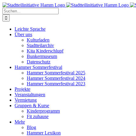
Zum
Inhalt
Suche
springen
nach:
Leichte Sprache
Über uns
Kulturladen
Stadtteilarchiv
Kita Kinderschlupf
Bunkermuseum
Datenschutz
Hammer Sommerfestival
Hammer Sommerfestival 2025
Hammer Sommerfestival 2024
Hammer Sommerfestival 2023
Projekte
Veranstaltungen
Vermietung
Gruppen & Kurse
Kinderprogramm
Fit zuhause
Mehr
Blog
Hammer Lexikon