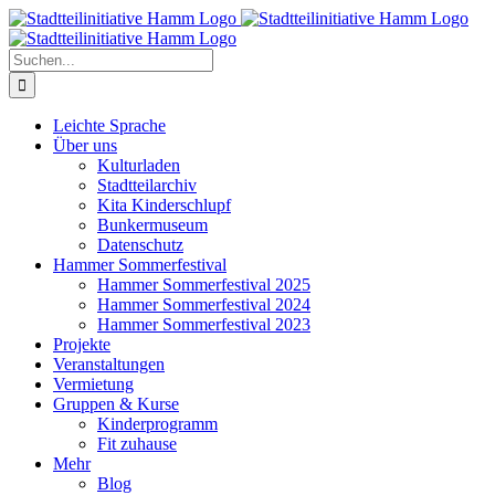
Zum
Inhalt
springen
Suche
nach:
Leichte Sprache
Über uns
Kulturladen
Stadtteilarchiv
Kita Kinderschlupf
Bunkermuseum
Datenschutz
Hammer Sommerfestival
Hammer Sommerfestival 2025
Hammer Sommerfestival 2024
Hammer Sommerfestival 2023
Projekte
Veranstaltungen
Vermietung
Gruppen & Kurse
Kinderprogramm
Fit zuhause
Mehr
Blog