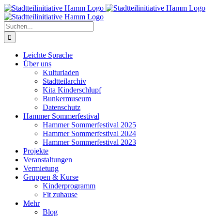
Zum
Inhalt
springen
Suche
nach:
Leichte Sprache
Über uns
Kulturladen
Stadtteilarchiv
Kita Kinderschlupf
Bunkermuseum
Datenschutz
Hammer Sommerfestival
Hammer Sommerfestival 2025
Hammer Sommerfestival 2024
Hammer Sommerfestival 2023
Projekte
Veranstaltungen
Vermietung
Gruppen & Kurse
Kinderprogramm
Fit zuhause
Mehr
Blog