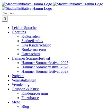
Zum
Inhalt
springen
Suche
nach:
Leichte Sprache
Über uns
Kulturladen
Stadtteilarchiv
Kita Kinderschlupf
Bunkermuseum
Datenschutz
Hammer Sommerfestival
Hammer Sommerfestival 2025
Hammer Sommerfestival 2024
Hammer Sommerfestival 2023
Projekte
Veranstaltungen
Vermietung
Gruppen & Kurse
Kinderprogramm
Fit zuhause
Mehr
Blog