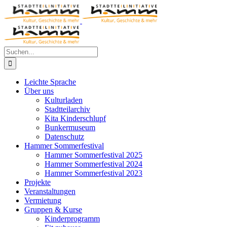
Zum
Inhalt
springen
Suche
nach:
Leichte Sprache
Über uns
Kulturladen
Stadtteilarchiv
Kita Kinderschlupf
Bunkermuseum
Datenschutz
Hammer Sommerfestival
Hammer Sommerfestival 2025
Hammer Sommerfestival 2024
Hammer Sommerfestival 2023
Projekte
Veranstaltungen
Vermietung
Gruppen & Kurse
Kinderprogramm