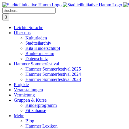
Zum
Inhalt
Suche
springen
nach:
Leichte Sprache
Über uns
Kulturladen
Stadtteilarchiv
Kita Kinderschlupf
Bunkermuseum
Datenschutz
Hammer Sommerfestival
Hammer Sommerfestival 2025
Hammer Sommerfestival 2024
Hammer Sommerfestival 2023
Projekte
Veranstaltungen
Vermietung
Gruppen & Kurse
Kinderprogramm
Fit zuhause
Mehr
Blog
Hammer Lexikon