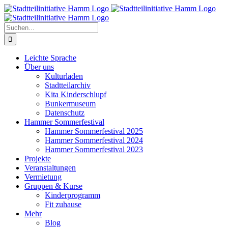
Zum
Inhalt
springen
Suche
nach:
Leichte Sprache
Über uns
Kulturladen
Stadtteilarchiv
Kita Kinderschlupf
Bunkermuseum
Datenschutz
Hammer Sommerfestival
Hammer Sommerfestival 2025
Hammer Sommerfestival 2024
Hammer Sommerfestival 2023
Projekte
Veranstaltungen
Vermietung
Gruppen & Kurse
Kinderprogramm
Fit zuhause
Mehr
Blog