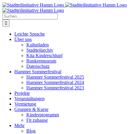
Zum
Inhalt
springen
Suche
nach:
Leichte Sprache
Über uns
Kulturladen
Stadtteilarchiv
Kita Kinderschlupf
Bunkermuseum
Datenschutz
Hammer Sommerfestival
Hammer Sommerfestival 2025
Hammer Sommerfestival 2024
Hammer Sommerfestival 2023
Projekte
Veranstaltungen
Vermietung
Gruppen & Kurse
Kinderprogramm
Fit zuhause
Mehr
Blog