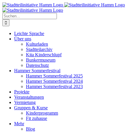
Zum
Inhalt
springen
Suche
nach:
Leichte Sprache
Über uns
Kulturladen
Stadtteilarchiv
Kita Kinderschlupf
Bunkermuseum
Datenschutz
Hammer Sommerfestival
Hammer Sommerfestival 2025
Hammer Sommerfestival 2024
Hammer Sommerfestival 2023
Projekte
Veranstaltungen
Vermietung
Gruppen & Kurse
Kinderprogramm
Fit zuhause
Mehr
Blog