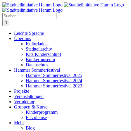
Zum
Inhalt
springen
Suche
nach:
Leichte Sprache
Über uns
Kulturladen
Stadtteilarchiv
Kita Kinderschlupf
Bunkermuseum
Datenschutz
Hammer Sommerfestival
Hammer Sommerfestival 2025
Hammer Sommerfestival 2024
Hammer Sommerfestival 2023
Projekte
Veranstaltungen
Vermietung
Gruppen & Kurse
Kinderprogramm
Fit zuhause
Mehr
Blog