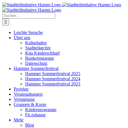
Zum
Inhalt
springen
Suche
nach:
Leichte Sprache
Über uns
Kulturladen
Stadtteilarchiv
Kita Kinderschlupf
Bunkermuseum
Datenschutz
Hammer Sommerfestival
Hammer Sommerfestival 2025
Hammer Sommerfestival 2024
Hammer Sommerfestival 2023
Projekte
Veranstaltungen
Vermietung
Gruppen & Kurse
Kinderprogramm
Fit zuhause
Mehr
Blog