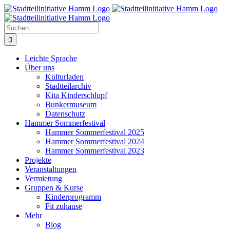
Zum
Inhalt
springen
Suche
nach:
Leichte Sprache
Über uns
Kulturladen
Stadtteilarchiv
Kita Kinderschlupf
Bunkermuseum
Datenschutz
Hammer Sommerfestival
Hammer Sommerfestival 2025
Hammer Sommerfestival 2024
Hammer Sommerfestival 2023
Projekte
Veranstaltungen
Vermietung
Gruppen & Kurse
Kinderprogramm
Fit zuhause
Mehr
Blog