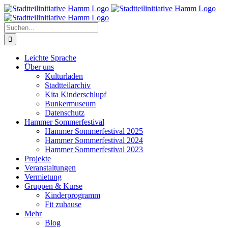
Zum
Inhalt
springen
Suche
nach:
Leichte Sprache
Über uns
Kulturladen
Stadtteilarchiv
Kita Kinderschlupf
Bunkermuseum
Datenschutz
Hammer Sommerfestival
Hammer Sommerfestival 2025
Hammer Sommerfestival 2024
Hammer Sommerfestival 2023
Projekte
Veranstaltungen
Vermietung
Gruppen & Kurse
Kinderprogramm
Fit zuhause
Mehr
Blog