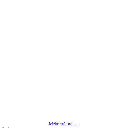
Kinderschlupf
1991 öffnete dann unser Kindertagesheim „Kinderschlupf“.
Mehr erfahren…