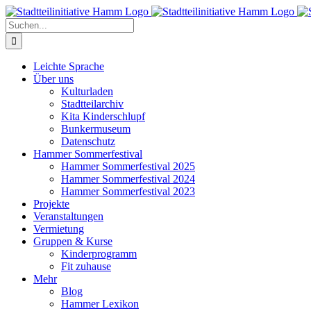
Zum
Inhalt
Suche
springen
nach:
Leichte Sprache
Über uns
Kulturladen
Stadtteilarchiv
Kita Kinderschlupf
Bunkermuseum
Datenschutz
Hammer Sommerfestival
Hammer Sommerfestival 2025
Hammer Sommerfestival 2024
Hammer Sommerfestival 2023
Projekte
Veranstaltungen
Vermietung
Gruppen & Kurse
Kinderprogramm
Fit zuhause
Mehr
Blog
Hammer Lexikon