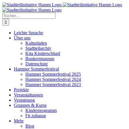
Zum
Inhalt
springen
Suche
nach:
Leichte Sprache
Über uns
Kulturladen
Stadtteilarchiv
Kita Kinderschlupf
Bunkermuseum
Datenschutz
Hammer Sommerfestival
Hammer Sommerfestival 2025
Hammer Sommerfestival 2024
Hammer Sommerfestival 2023
Projekte
Veranstaltungen
Vermietung
Gruppen & Kurse
Kinderprogramm
Fit zuhause
Mehr
Blog