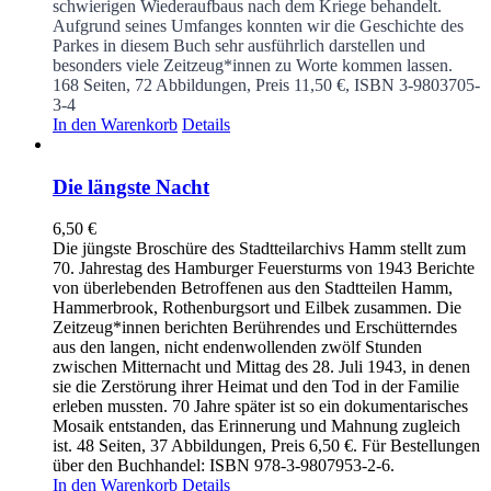
schwierigen Wiederaufbaus nach dem Kriege behandelt.
Aufgrund seines Umfanges konnten wir die Geschichte des
Parkes in diesem Buch sehr ausführlich darstellen und
besonders viele Zeitzeug*innen zu Worte kommen lassen.
168 Seiten, 72 Abbildungen, Preis 11,50 €, ISBN 3-9803705-
3-4
In den Warenkorb
Details
Die längste Nacht
6,50
€
Die jüngste Broschüre des Stadtteilarchivs Hamm stellt zum
70. Jahrestag des Hamburger Feuersturms von 1943 Berichte
von überlebenden Betroffenen aus den Stadtteilen Hamm,
Hammerbrook, Rothenburgsort und Eilbek zusammen. Die
Zeitzeug*innen berichten Berührendes und Erschütterndes
aus den langen, nicht endenwollenden zwölf Stunden
zwischen Mitternacht und Mittag des 28. Juli 1943, in denen
sie die Zerstörung ihrer Heimat und den Tod in der Familie
erleben mussten. 70 Jahre später ist so ein dokumentarisches
Mosaik entstanden, das Erinnerung und Mahnung zugleich
ist. 48 Seiten, 37 Abbildungen, Preis 6,50 €. Für Bestellungen
über den Buchhandel: ISBN 978-3-9807953-2-6.
In den Warenkorb
Details