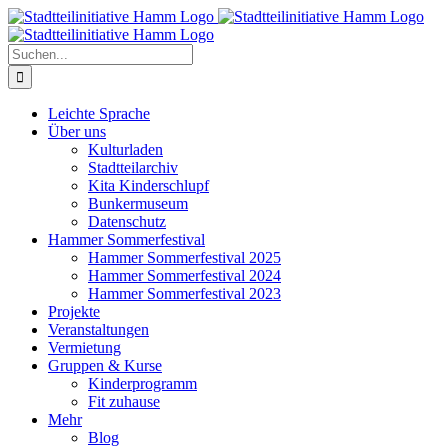
Zum
Inhalt
springen
Suche
nach:
Leichte Sprache
Über uns
Kulturladen
Stadtteilarchiv
Kita Kinderschlupf
Bunkermuseum
Datenschutz
Hammer Sommerfestival
Hammer Sommerfestival 2025
Hammer Sommerfestival 2024
Hammer Sommerfestival 2023
Projekte
Veranstaltungen
Vermietung
Gruppen & Kurse
Kinderprogramm
Fit zuhause
Mehr
Blog