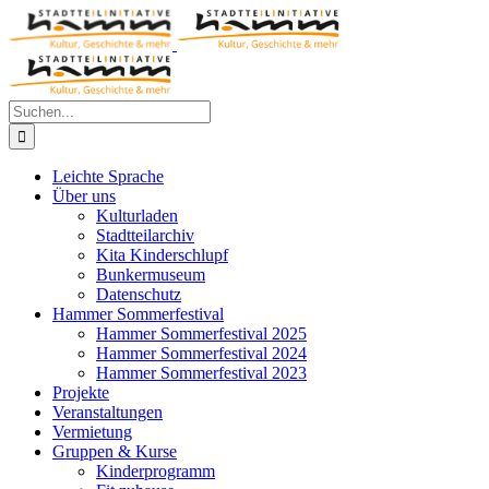
Zum
Inhalt
springen
Suche
nach:
Leichte Sprache
Über uns
Kulturladen
Stadtteilarchiv
Kita Kinderschlupf
Bunkermuseum
Datenschutz
Hammer Sommerfestival
Hammer Sommerfestival 2025
Hammer Sommerfestival 2024
Hammer Sommerfestival 2023
Projekte
Veranstaltungen
Vermietung
Gruppen & Kurse
Kinderprogramm