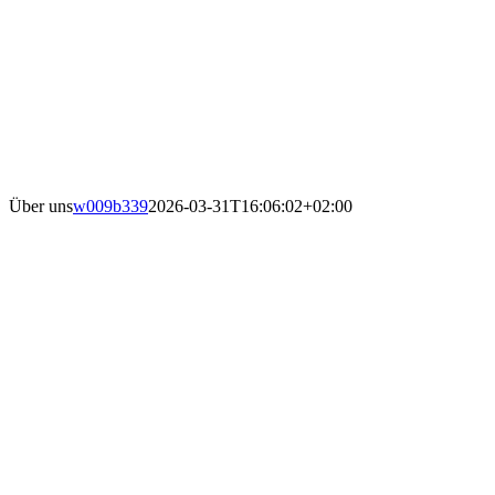
Über uns
w009b339
2026-03-31T16:06:02+02:00
Der Kultur