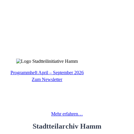
Programmheft April – September 2026
Zum Newsletter
Kulturladen Hamm
laden Hamm wurde als erstes unserer mittlerweile vier Standbeine 1983
Mehr erfahren…
Stadtteilarchiv Hamm