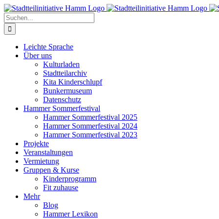
Zum
Inhalt
Suche
springen
nach:
Leichte Sprache
Über uns
Kulturladen
Stadtteilarchiv
Kita Kinderschlupf
Bunkermuseum
Datenschutz
Hammer Sommerfestival
Hammer Sommerfestival 2025
Hammer Sommerfestival 2024
Hammer Sommerfestival 2023
Projekte
Veranstaltungen
Vermietung
Gruppen & Kurse
Kinderprogramm
Fit zuhause
Mehr
Blog
Hammer Lexikon