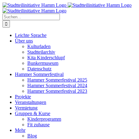
Zum
Inhalt
springen
Suche
nach:
Leichte Sprache
Über uns
Kulturladen
Stadtteilarchiv
Kita Kinderschlupf
Bunkermuseum
Datenschutz
Hammer Sommerfestival
Hammer Sommerfestival 2025
Hammer Sommerfestival 2024
Hammer Sommerfestival 2023
Projekte
Veranstaltungen
Vermietung
Gruppen & Kurse
Kinderprogramm
Fit zuhause
Mehr
Blog