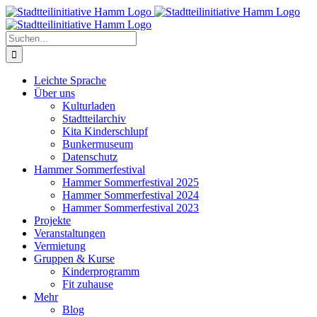
Zum
Inhalt
springen
Suche
nach:
Leichte Sprache
Über uns
Kulturladen
Stadtteilarchiv
Kita Kinderschlupf
Bunkermuseum
Datenschutz
Hammer Sommerfestival
Hammer Sommerfestival 2025
Hammer Sommerfestival 2024
Hammer Sommerfestival 2023
Projekte
Veranstaltungen
Vermietung
Gruppen & Kurse
Kinderprogramm
Fit zuhause
Mehr
Blog