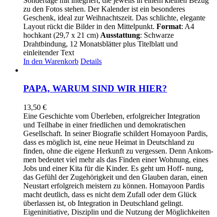
Sondertage mit integriert, die jeweils in einem kleinen Bezug
zu den Fotos stehen. Der Kalender ist ein besonderes
Geschenk, ideal zur Weihnachtszeit. Das schlichte, elegante
Layout rückt die Bilder in den Mittelpunkt.
Format
: A4
hochkant (29,7 x 21 cm)
Ausstattung
: Schwarze
Drahtbindung, 12 Monatsblätter plus Titelblatt und
einleitender Text
In den Warenkorb
Details
PAPA, WARUM SIND WIR HIER?
13,50
€
Eine Geschichte vom Überleben, erfolgreicher Integration
und Teilhabe in einer friedlichen und demokratischen
Gesellschaft. In seiner Biografie schildert Homayoon Pardis,
dass es möglich ist, eine neue Heimat in Deutschland zu
finden, ohne die eigene Herkunft zu vergessen. Denn Ankom-
men bedeutet viel mehr als das Finden einer Wohnung, eines
Jobs und einer Kita für die Kinder. Es geht um Hoff- nung,
das Gefühl der Zugehörigkeit und den Glauben daran, einen
Neustart erfolgreich meistern zu können. Homayoon Pardis
macht deutlich, dass es nicht dem Zufall oder dem Glück
überlassen ist, ob Integration in Deutschland gelingt.
Eigeninitiative, Disziplin und die Nutzung der Möglichkeiten