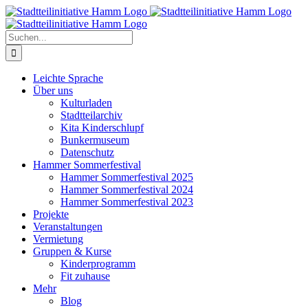
Zum
Inhalt
springen
Suche
nach:
Leichte Sprache
Über uns
Kulturladen
Stadtteilarchiv
Kita Kinderschlupf
Bunkermuseum
Datenschutz
Hammer Sommerfestival
Hammer Sommerfestival 2025
Hammer Sommerfestival 2024
Hammer Sommerfestival 2023
Projekte
Veranstaltungen
Vermietung
Gruppen & Kurse
Kinderprogramm
Fit zuhause
Mehr
Blog