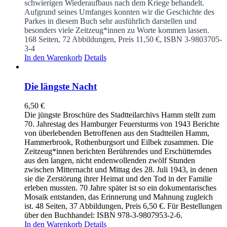
schwierigen Wiederaufbaus nach dem Kriege behandelt.
Aufgrund seines Umfanges konnten wir die Geschichte des
Parkes in diesem Buch sehr ausführlich darstellen und
besonders viele Zeitzeug*innen zu Worte kommen lassen.
168 Seiten, 72 Abbildungen, Preis 11,50 €, ISBN 3-9803705-
3-4
In den Warenkorb
Details
Die längste Nacht
6,50
€
Die jüngste Broschüre des Stadtteilarchivs Hamm stellt zum
70. Jahrestag des Hamburger Feuersturms von 1943 Berichte
von überlebenden Betroffenen aus den Stadtteilen Hamm,
Hammerbrook, Rothenburgsort und Eilbek zusammen. Die
Zeitzeug*innen berichten Berührendes und Erschütterndes
aus den langen, nicht endenwollenden zwölf Stunden
zwischen Mitternacht und Mittag des 28. Juli 1943, in denen
sie die Zerstörung ihrer Heimat und den Tod in der Familie
erleben mussten. 70 Jahre später ist so ein dokumentarisches
Mosaik entstanden, das Erinnerung und Mahnung zugleich
ist. 48 Seiten, 37 Abbildungen, Preis 6,50 €. Für Bestellungen
über den Buchhandel: ISBN 978-3-9807953-2-6.
In den Warenkorb
Details